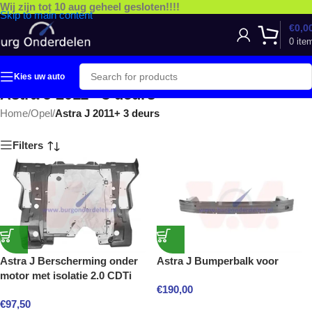
Wij zijn tot 10 aug geheel gesloten!!!!
Skip to main content
€
0,0
0
ite
Kies uw auto
Astra J 2011+ 3 deurs
Home
/
Opel
/
Astra J 2011+ 3 deurs
Filters
Astra J Berscherming onder
Astra J Bumperbalk voor
motor met isolatie 2.0 CDTi
€
190,00
€
97,50