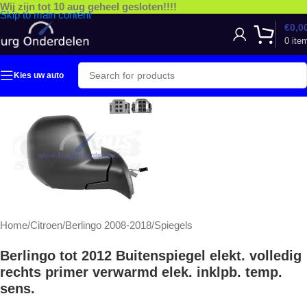
Wij zijn tot 10 aug geheel gesloten!!!!
Skip to main content
€
0,0
0
ite
Kies uw auto
Home
/
Citroen
/
Berlingo 2008-2018
/
Spiegels
Berlingo tot 2012 Buitenspiegel elekt. volledig
rechts primer verwarmd elek. inklpb. temp.
sens.