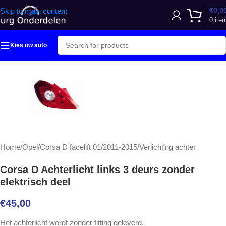
€
0,0
Skip to main content
0
ite
Kies uw auto
Home
/
Opel
/
Corsa D facelift 01/2011-2015
/
Verlichting achter
Corsa D Achterlicht links 3 deurs zonder
elektrisch deel
€
45,00
Het achterlicht wordt zonder fitting geleverd.