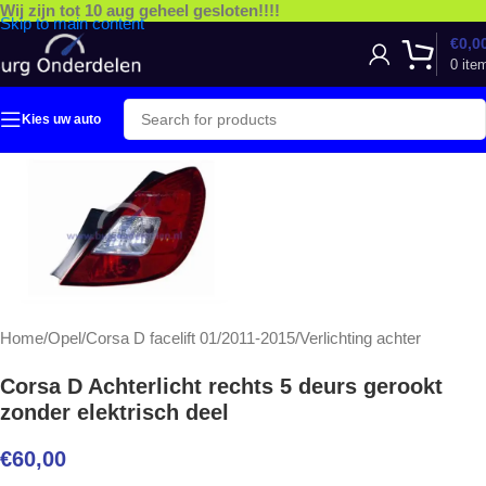
Wij zijn tot 10 aug geheel gesloten!!!!
Skip to main content
€
0,0
0
ite
Kies uw auto
Home
/
Opel
/
Corsa D facelift 01/2011-2015
/
Verlichting achter
Corsa D Achterlicht rechts 5 deurs gerookt
zonder elektrisch deel
€
60,00