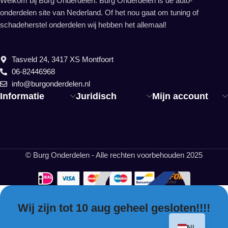
Welkom bij Burg Onderdelen. Burg Onderdelen is dé auto-
onderdelen site van Nederland. Of het nou gaat om tuning of
schadeherstel onderdelen wij hebben het allemaal!
Tasveld 24, 3417 XS Montfoort
06-82446968
info@burgonderdelen.nl
Informatie
Juridisch
Mijn account
© Burg Onderdelen - Alle rechten voorbehouden 2025
Wij zijn tot 10 aug geheel gesloten!!!!
EN
NL