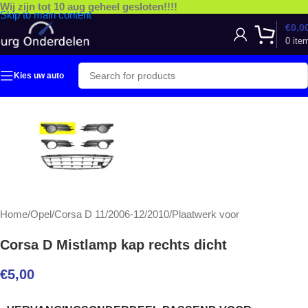
Wij zijn tot 10 aug geheel gesloten!!!!
Skip to main content
€
0,0
0
ite
Kies uw auto
Home
/
Opel
/
Corsa D 11/2006-12/2010
/
Plaatwerk voor
Corsa D Mistlamp kap rechts dicht
€
5,00