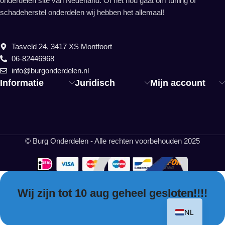
onderdelen site van Nederland. Of het nou gaat om tuning of
schadeherstel onderdelen wij hebben het allemaal!
Tasveld 24, 3417 XS Montfoort
06-82446968
info@burgonderdelen.nl
Informatie
Juridisch
Mijn account
© Burg Onderdelen - Alle rechten voorbehouden 2025
Wij zijn tot 10 aug geheel gesloten!!!!
EN
NL