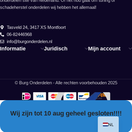
onderdelen site van Nederland. Of het nou gaat om tuning of
schadeherstel onderdelen wij hebben het allemaal!
Tasveld 24, 3417 XS Montfoort
06-82446968
info@burgonderdelen.nl
Informatie
Juridisch
Mijn account
© Burg Onderdelen - Alle rechten voorbehouden 2025
Wij zijn tot 10 aug geheel gesloten!!!!
EN
NL