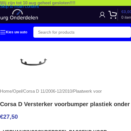
Wij zijn tot 10 aug geheel gesloten!!!!
Skip to main content
€
0,0
0
ite
Kies uw auto
Home
/
Opel
/
Corsa D 11/2006-12/2010
/
Plaatwerk voor
Corsa D Versterker voorbumper plastiek onder
€
27,50