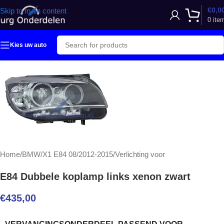
€
0,0
Skip to main content
0
ite
Kies uw auto
Home
/
BMW
/
X1 E84 08/2012-2015
/
Verlichting voor
E84 Dubbele koplamp links xenon zwart
€
435,00