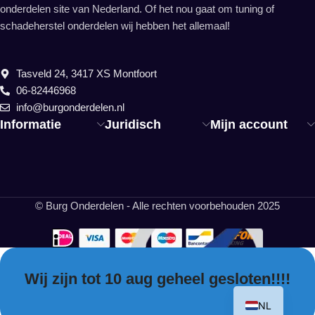
onderdelen site van Nederland. Of het nou gaat om tuning of
schadeherstel onderdelen wij hebben het allemaal!
Tasveld 24, 3417 XS Montfoort
06-82446968
info@burgonderdelen.nl
Informatie
Juridisch
Mijn account
© Burg Onderdelen - Alle rechten voorbehouden 2025
Wij zijn tot 10 aug geheel gesloten!!!!
EN
NL