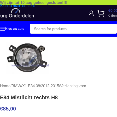
Wij zijn tot 10 aug geheel gesloten!!!!
Skip to main content
€
0,0
0
ite
Kies uw auto
Home
/
BMW
/
X1 E84 08/2012-2015
/
Verlichting voor
E84 Mistlicht rechts H8
€
85,00