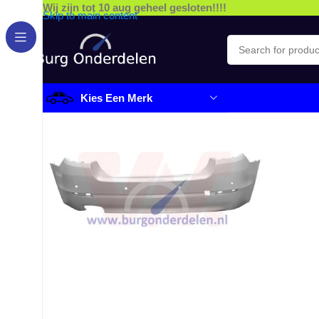
Wij zijn tot 10 aug geheel gesloten!!!!
Skip to main content
Kies Een Merk