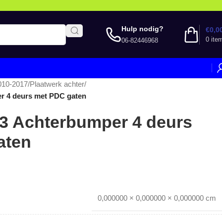
Hulp nodig?
€
0,0
0
ite
06-82446968
010-2017
/
Plaatwerk achter
/
er 4 deurs met PDC gaten
13 Achterbumper 4 deurs
aten
0,000000 × 0,000000 × 0,000000 cm