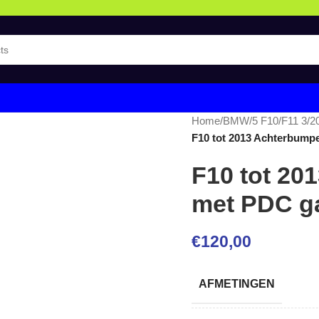
Home
/
BMW
/
5 F10/F11 3/2
F10 tot 2013 Achterbump
F10 tot 20
met PDC g
€
120,00
AFMETINGEN