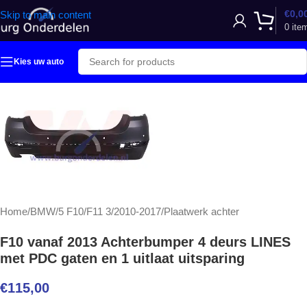
€
0,0
Skip to main content
0
ite
Kies uw auto
Home
/
BMW
/
5 F10/F11 3/2010-2017
/
Plaatwerk achter
F10 vanaf 2013 Achterbumper 4 deurs LINES
met PDC gaten en 1 uitlaat uitsparing
€
115,00