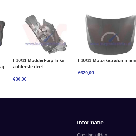
F10/11 Modderkuip links
F10/11 Motorkap aluminiu
kap
achterste deel
€
620,00
€
30,00
Informatie
Openings tijden