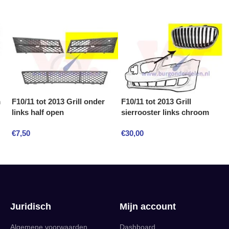
m
F10/11 tot 2013 Grill onder
F10/11 tot 2013 Grill
links half open
sierrooster links chroom
€
7,50
€
30,00
Juridisch
Mijn account
Algemene voorwaarden
Dashboard