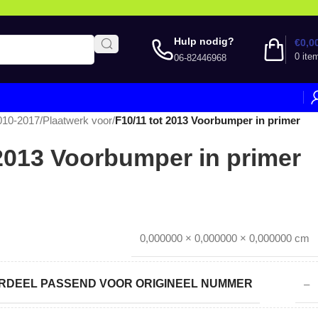
Hulp nodig?
€
0,0
0
ite
06-82446968
010-2017
/
Plaatwerk voor
/
F10/11 tot 2013 Voorbumper in primer
 2013 Voorbumper in primer
0,000000 × 0,000000 × 0,000000 cm
DEEL PASSEND VOOR ORIGINEEL NUMMER
–