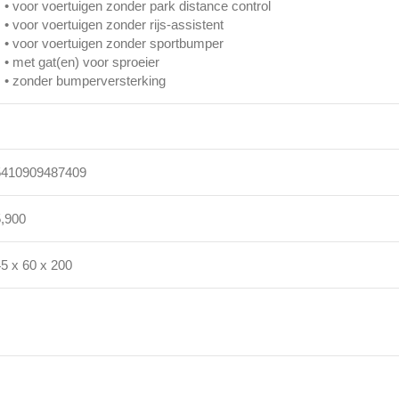
• voor voertuigen zonder park distance control
• voor voertuigen zonder rijs-assistent
• voor voertuigen zonder sportbumper
• met gat(en) voor sproeier
• zonder bumperversterking
5410909487409
5,900
5 x 60 x 200