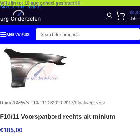
Wij zijn tot 10 aug geheel gesloten!!!!
Skip to main content
€
0,0
0
ite
Kies uw auto
Home
/
BMW
/
5 F10/F11 3/2010-2017
/
Plaatwerk voor
F10/11 Voorspatbord rechts aluminium
€
185,00