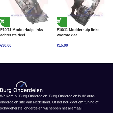
F10/11 Modderkuip links
F10/11 Modderkuip links
achterste deel
voorste deel
€
30,00
€
15,00
Welkom bij Burg Onderdelen. Burg Onderdelen is dé auto-
onderdelen site van Nederland. Of het nou gaat om tuning of
schadeherstel onderdelen wij hebben het allemaal!