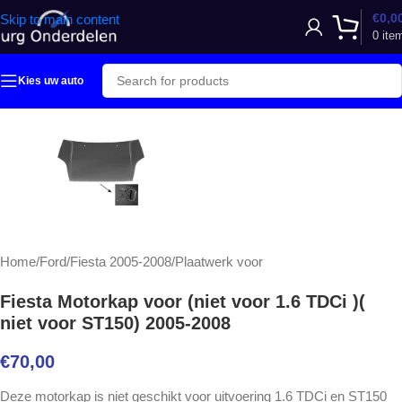
€
0,0
Skip to main content
0
ite
Kies uw auto
Home
/
Ford
/
Fiesta 2005-2008
/
Plaatwerk voor
Fiesta Motorkap voor (niet voor 1.6 TDCi )(
niet voor ST150) 2005-2008
€
70,00
Deze motorkap is niet geschikt voor uitvoering 1.6 TDCi en ST150