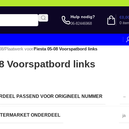
Hulp nodig?
€
0,0
0
ite
06-82446968
08
/
Plaatwerk voor
/
Fiesta 05-08 Voorspatbord links
08 Voorspatbord links
DEEL PASSEND VOOR ORIGINEEL NUMMER
–
AFTERMARKET ONDERDEEL
ja