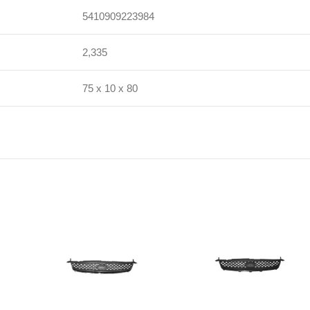
5410909223984
2,335
75 x 10 x 80