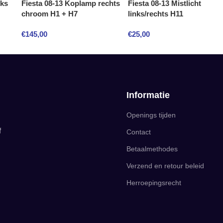
nks
Fiesta 08-13 Koplamp rechts
Fiesta 08-13 Mistlicht
chroom H1 + H7
links/rechts H11
€
145,00
€
25,00
Informatie
Openings tijden
f
Contact
Betaalmethodes
Verzend en retour beleid
Herroepingsrecht