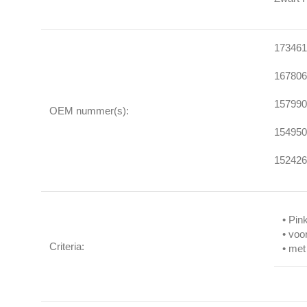
173461
167806
157990
OEM nummer(s):
154950
152426
• Pin
• voo
Criteria:
• met