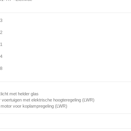
3
2
1
4
8
klicht met helder glas
r voertuigen met elektrische hoogteregeling (LWR)
 motor voor koplampregeling (LWR)