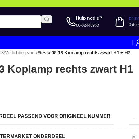
Hulp nodig?
€
0,0
0
ite
06-82446968
13
/
Verlichting voor
/
Fiesta 08-13 Koplamp rechts zwart H1 + H7
13 Koplamp rechts zwart H1
DEEL PASSEND VOOR ORIGINEEL NUMMER
–
AFTERMARKET ONDERDEEL
ja