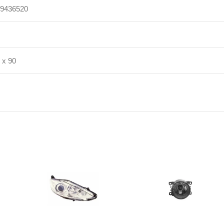
9436520
 x 90