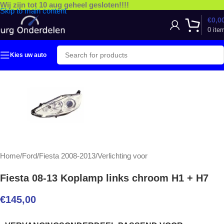
Wij zijn tot 10 aug geheel gesloten!!!!
Skip to main content
€
0,0
0
ite
Kies uw auto
Home
/
Ford
/
Fiesta 2008-2013
/
Verlichting voor
Fiesta 08-13 Koplamp links chroom H1 + H7
€
145,00