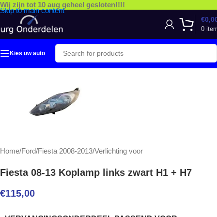
Wij zijn tot 10 aug geheel gesloten!!!!
Skip to main content
€
0,0
0
ite
Kies uw auto
Home
/
Ford
/
Fiesta 2008-2013
/
Verlichting voor
Fiesta 08-13 Koplamp links zwart H1 + H7
€
115,00