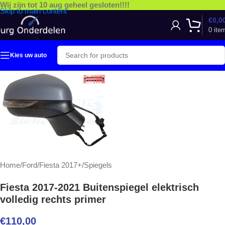
Wij zijn tot 10 aug geheel gesloten!!!!
Skip to main content
€
0,0
0
ite
Kies uw auto
Home
/
Ford
/
Fiesta 2017+
/
Spiegels
Fiesta 2017-2021 Buitenspiegel elektrisch
volledig rechts primer
€
110,00