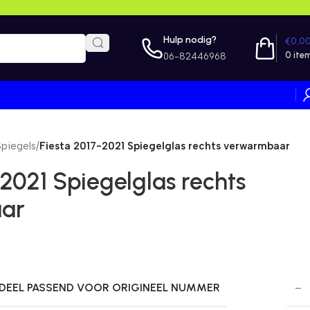
Hulp nodig?
€
0,0
0
ite
06-82446968
Spiegels
/
Fiesta 2017-2021 Spiegelglas rechts verwarmbaar
-2021 Spiegelglas rechts
ar
EEL PASSEND VOOR ORIGINEEL NUMMER
–