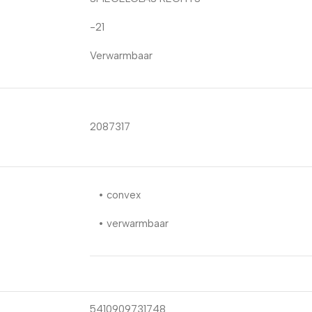
-21
Verwarmbaar
2087317
• convex
• verwarmbaar
5410909731748