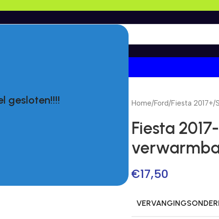
l gesloten!!!!
Home
/
Ford
/
Fiesta 2017+
/
Fiesta 2017
verwarmba
€
17,50
VERVANGINGSONDERD