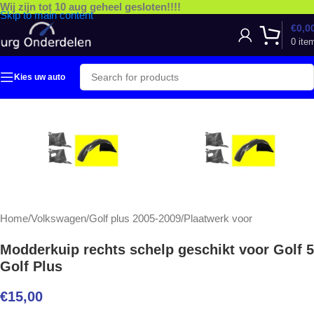
Wij zijn tot 10 aug geheel gesloten!!!!
Skip to main content
€
0,0
0
ite
Kies uw auto
Home
/
Volkswagen
/
Golf plus 2005-2009
/
Plaatwerk voor
Modderkuip rechts schelp geschikt voor Golf 5
Golf Plus
€
15,00