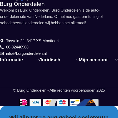
Welkom bij Burg Onderdelen. Burg Onderdelen is dé auto-
onderdelen site van Nederland. Of het nou gaat om tuning of
schadeherstel onderdelen wij hebben het allemaal!
Tasveld 24, 3417 XS Montfoort
06-82446968
info@burgonderdelen.nl
Informatie
Juridisch
Mijn account
© Burg Onderdelen - Alle rechten voorbehouden 2025
Wij zijn tot 10 aug geheel gesloten!!!!