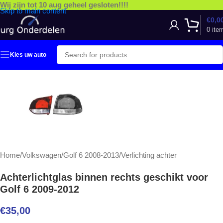
Wij zijn tot 10 aug geheel gesloten!!!!
Skip to main content
€
0,0
0
ite
Kies uw auto
Home
/
Volkswagen
/
Golf 6 2008-2013
/
Verlichting achter
Achterlichtglas binnen rechts geschikt voor
Golf 6 2009-2012
€
35,00