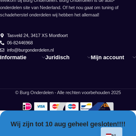
Welkom bij Burg Onderdelen. Burg Onderdelen is dé auto-
onderdelen site van Nederland. Of het nou gaat om tuning of
schadeherstel onderdelen wij hebben het allemaal!
Tasveld 24, 3417 XS Montfoort
06-82446968
info@burgonderdelen.nl
Informatie
Juridisch
Mijn account
© Burg Onderdelen - Alle rechten voorbehouden 2025
Wij zijn tot 10 aug geheel gesloten!!!!
EN
NL