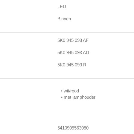
LED
Binnen
5K0 945 093 AF
5K0 945 093 AD
5K0 945 093 R
• wit/rood
• met lamphouder
5410909563080