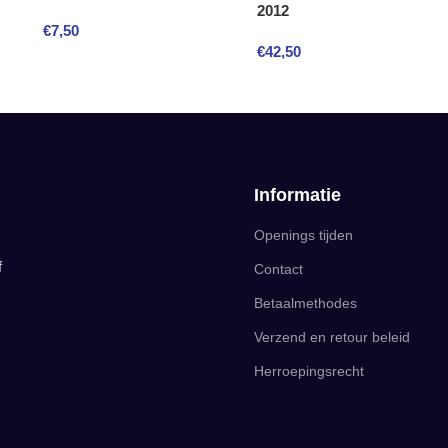
2012
€
7,50
€
42,50
Informatie
Openings tijden
f
Contact
Betaalmethodes
Verzend en retour beleid
Herroepingsrecht