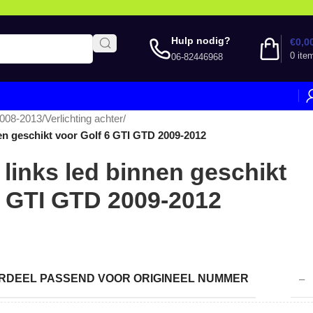
Hulp nodig?
€
0,0
0
ite
06-82446968
2008-2013
/
Verlichting achter
/
nen geschikt voor Golf 6 GTI GTD 2009-2012
 links led binnen geschikt
6 GTI GTD 2009-2012
DEEL PASSEND VOOR ORIGINEEL NUMMER
–