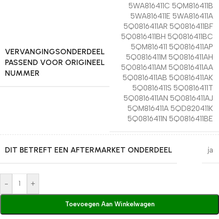
5WA816411C 5QM816411B
5WA816411E 5WA816411A
5Q0816411AR 5Q0816411BF
5Q0816411BH 5Q0816411BC
5QM816411 5Q0816411AP
VERVANGINGSONDERDEEL
5Q0816411M 5Q0816411AH
PASSEND VOOR ORIGINEEL
5Q0816411AM 5Q0816411AA
NUMMER
5Q0816411AB 5Q0816411AK
5Q0816411S 5Q0816411T
5Q0816411AN 5Q0816411AJ
5QM816411A 5QD820411K
5Q0816411N 5Q0816411BE
DIT BETREFT EEN AFTERMARKET ONDERDEEL
ja
-
+
Toevoegen Aan Winkelwagen