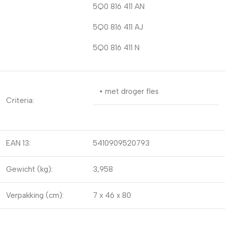
5Q0 816 411 AN
5Q0 816 411 AJ
5Q0 816 411 N
• met droger fles
Criteria:
EAN 13:
5410909520793
Gewicht (kg):
3,958
Verpakking (cm):
7 x 46 x 80