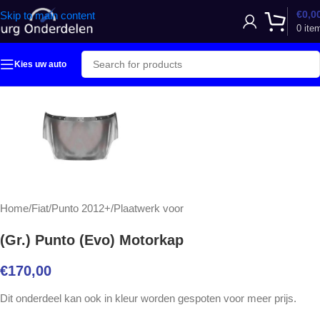
€
0,0
Skip to main content
0
ite
Kies uw auto
Home
/
Fiat
/
Punto 2012+
/
Plaatwerk voor
(Gr.) Punto (Evo) Motorkap
€
170,00
Dit onderdeel kan ook in kleur worden gespoten voor meer prijs.