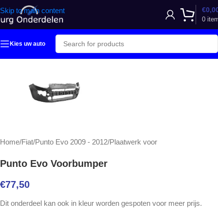
€
0,0
Skip to main content
0
ite
Kies uw auto
Home
/
Fiat
/
Punto Evo 2009 - 2012
/
Plaatwerk voor
Punto Evo Voorbumper
€
77,50
Dit onderdeel kan ook in kleur worden gespoten voor meer prijs.