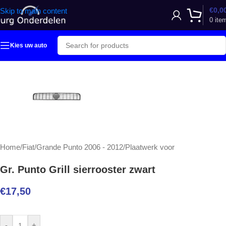
€
0,0
Skip to main content
0
ite
Kies uw auto
Home
/
Fiat
/
Grande Punto 2006 - 2012
/
Plaatwerk voor
Gr. Punto Grill sierrooster zwart
€
17,50
-
+