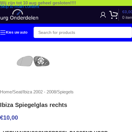
Wij zijn tot 10 aug geheel gesloten!!!!
Skip to main content
€
0,0
0
ite
Kies uw auto
Home
/
Seat
/
Ibiza 2002 - 2008
/
Spiegels
Ibiza Spiegelglas rechts
€
10,00