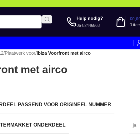
Hulp nodig?
€
0,0
0
ite
06-82446968
12
/
Plaatwerk voor
/
Ibiza Voorfront met airco
ront met airco
DEEL PASSEND VOOR ORIGINEEL NUMMER
–
AFTERMARKET ONDERDEEL
ja