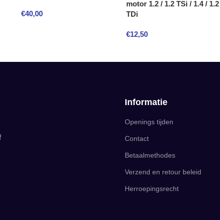
motor 1.2 / 1.2 TSi / 1.4 / 1.2
€
40,00
TDi
€
12,50
Informatie
Openings tijden
f
Contact
Betaalmethodes
Verzend en retour beleid
Herroepingsrecht