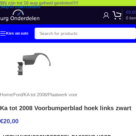
Wij zijn tot 10 aug geheel gesloten!!!!
Skip to main content
€
0,0
0
ite
Kies uw auto
Home
/
Ford
/
KA tot 2008
/
Plaatwerk voor
Ka tot 2008 Voorbumperblad hoek links zwart
€
20,00