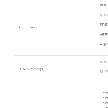
BUI
8/03
PRI
Beschrijving:
VER
+TE
8154
OEM nummer(s):
814
• c
• c
• v
• 