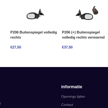
P206 Buitenspiegel volledig
P206 (+) Buitenspiegel
rechts
volledig rechts verwarmd
€
27,50
€
37,50
Informatie
Openings tijden
f
Contact