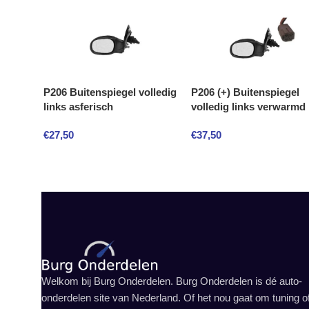
P206 Buitenspiegel volledig
P206 (+) Buitenspiegel
links asferisch
volledig links verwarmd
€
27,50
€
37,50
Welkom bij Burg Onderdelen. Burg Onderdelen is dé auto-
onderdelen site van Nederland. Of het nou gaat om tuning o