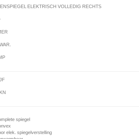
TENSPIEGEL ELEKTRISCH VOLLEDIG RECHTS
+
MER
WAR.
MP
JF
9KN
omplete spiegel
onvex
oor elek. spiegelverstelling
verwarmbaar