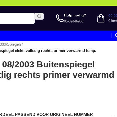
Hulp nodig?
€
0,0
0
ite
06-82446968
2009
/
Spiegels
/
spiegel elekt. volledig rechts primer verwarmd temp.
 08/2003 Buitenspiegel
edig rechts primer verwarmd
DEEL PASSEND VOOR ORIGINEEL NUMMER
–