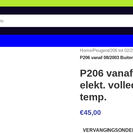
Home
/
Peugeot
/
206 tot 02/
P206 vanaf 08/2003 Buiten
P206 vanaf
elekt. voll
temp.
€
45,00
VERVANGINGSONDER