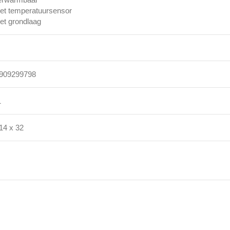
et temperatuursensor
et grondlaag
909299798
1
14 x 32