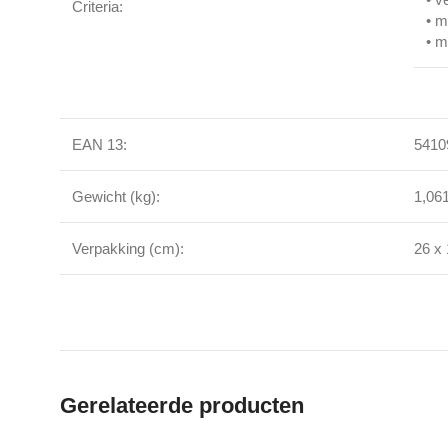
Criteria:
• m
• m
EAN 13:
5410
Gewicht (kg):
1,06
Verpakking (cm):
26 x 
Gerelateerde producten