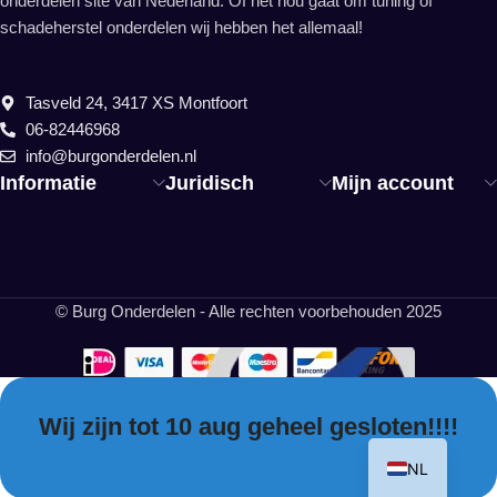
onderdelen site van Nederland. Of het nou gaat om tuning of
schadeherstel onderdelen wij hebben het allemaal!
Tasveld 24, 3417 XS Montfoort
06-82446968
info@burgonderdelen.nl
Informatie
Juridisch
Mijn account
© Burg Onderdelen - Alle rechten voorbehouden 2025
Wij zijn tot 10 aug geheel gesloten!!!!
EN
NL