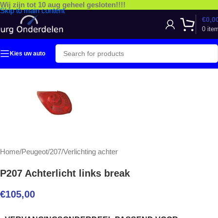
Wij zijn tot 10 aug geheel gesloten!!!!
Skip to main content
€
0,0
0
ite
Kies uw auto
Home
/
Peugeot
/
207
/
Verlichting achter
P207 Achterlicht links break
€
105,00