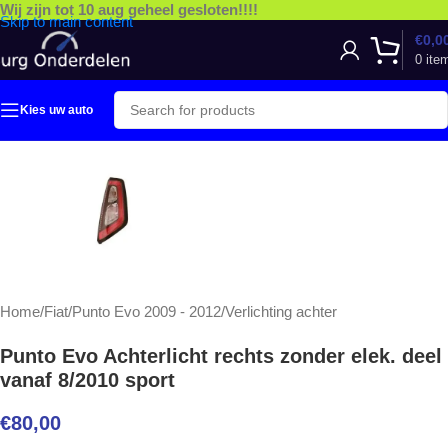
Wij zijn tot 10 aug geheel gesloten!!!!
Skip to main content
€
0,0
0
ite
Kies uw auto
Home
/
Fiat
/
Punto Evo 2009 - 2012
/
Verlichting achter
Punto Evo Achterlicht rechts zonder elek. deel
vanaf 8/2010 sport
€
80,00