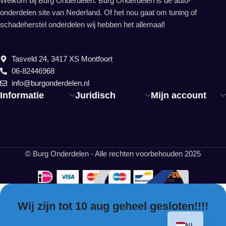
Welkom bij Burg Onderdelen. Burg Onderdelen is dé auto-
onderdelen site van Nederland. Of het nou gaat om tuning of
schadeherstel onderdelen wij hebben het allemaal!
Tasveld 24, 3417 XS Montfoort
06-82446968
info@burgonderdelen.nl
Informatie
Juridisch
Mijn account
© Burg Onderdelen - Alle rechten voorbehouden 2025
Wij zijn tot 10 aug geheel gesloten!!!!
EN
NL