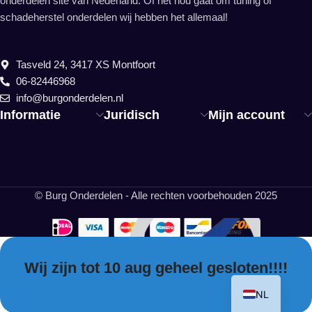
onderdelen site van Nederland. Of het nou gaat om tuning of
schadeherstel onderdelen wij hebben het allemaal!
Tasveld 24, 3417 XS Montfoort
06-82446968
info@burgonderdelen.nl
Informatie
Juridisch
Mijn account
© Burg Onderdelen - Alle rechten voorbehouden 2025
Wij zijn tot 10 aug geheel gesloten!!!!
EN
NL