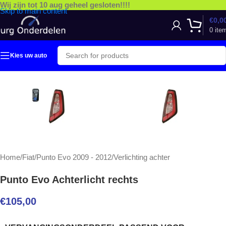
Wij zijn tot 10 aug geheel gesloten!!!!
Skip to main content
€
0,0
0
ite
Kies uw auto
Home
/
Fiat
/
Punto Evo 2009 - 2012
/
Verlichting achter
Punto Evo Achterlicht rechts
€
105,00