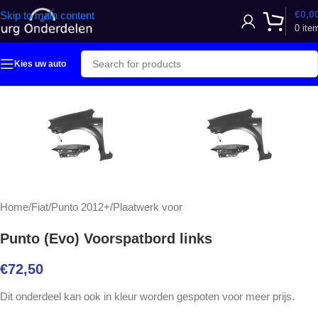
€
0,0
Skip to main content
0
ite
Kies uw auto
Home
/
Fiat
/
Punto 2012+
/
Plaatwerk voor
Punto (Evo) Voorspatbord links
€
72,50
Dit onderdeel kan ook in kleur worden gespoten voor meer prijs.