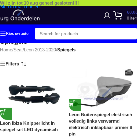
Wij zijn tot 10 aug geheel gesloten!!!!
Skip to main content
€
0,0
0
ite
Kies uw auto
Spiegels
Home
/
Seat
/
Leon 2013-2020
/
Spiegels
Filters
Leon Buitenspiegel elektrisch
volledig links verwarmd
Leon Ibiza Knipperlicht in
elektrisch inklapbaar primer 8
spiegel set LED dynamisch
pin