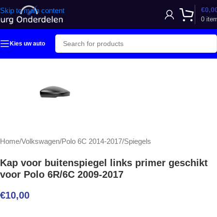
€
0,0
Skip to main content
0
ite
Kies uw auto
Home
/
Volkswagen
/
Polo 6C 2014-2017
/
Spiegels
Kap voor buitenspiegel links primer geschikt
voor Polo 6R/6C 2009-2017
€
10,00