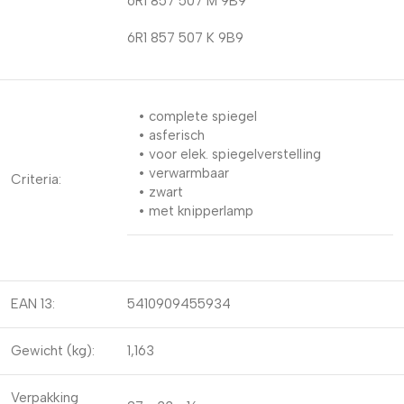
6R1 857 507 M 9B9
6R1 857 507 K 9B9
• complete spiegel
• asferisch
• voor elek. spiegelverstelling
• verwarmbaar
Criteria:
• zwart
• met knipperlamp
EAN 13:
5410909455934
Gewicht (kg):
1,163
Verpakking