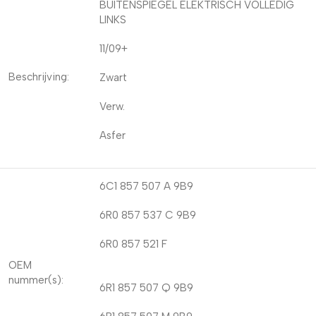
BUITENSPIEGEL ELEKTRISCH VOLLEDIG
LINKS
11/09+
Beschrijving:
Zwart
Verw.
Asfer
6C1 857 507 A 9B9
6R0 857 537 C 9B9
6R0 857 521 F
OEM
nummer(s):
6R1 857 507 Q 9B9