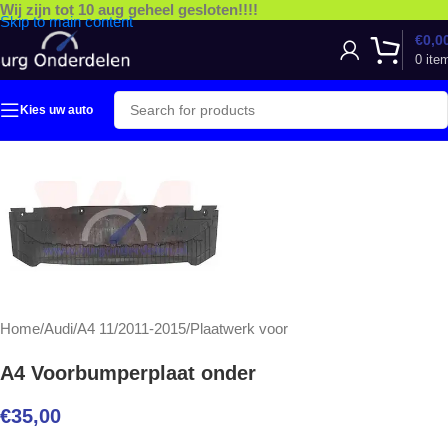
Wij zijn tot 10 aug geheel gesloten!!!!
Skip to main content
€
0,0
0
ite
Kies uw auto
Home
/
Audi
/
A4 11/2011-2015
/
Plaatwerk voor
A4 Voorbumperplaat onder
€
35,00