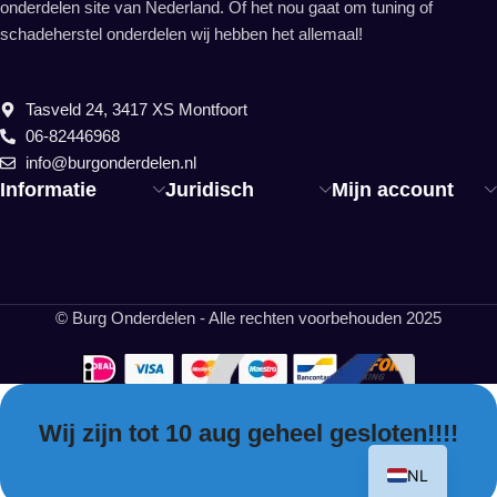
onderdelen site van Nederland. Of het nou gaat om tuning of
schadeherstel onderdelen wij hebben het allemaal!
Tasveld 24, 3417 XS Montfoort
06-82446968
info@burgonderdelen.nl
Informatie
Juridisch
Mijn account
© Burg Onderdelen - Alle rechten voorbehouden 2025
Wij zijn tot 10 aug geheel gesloten!!!!
EN
NL