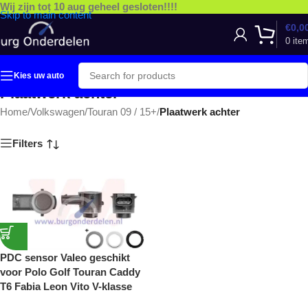
Wij zijn tot 10 aug geheel gesloten!!!!
Skip to main content
€
0,0
0
ite
Kies uw auto
Plaatwerk achter
Home
/
Volkswagen
/
Touran 09 / 15+
/
Plaatwerk achter
Filters
PDC sensor Valeo geschikt
voor Polo Golf Touran Caddy
T6 Fabia Leon Vito V-klasse