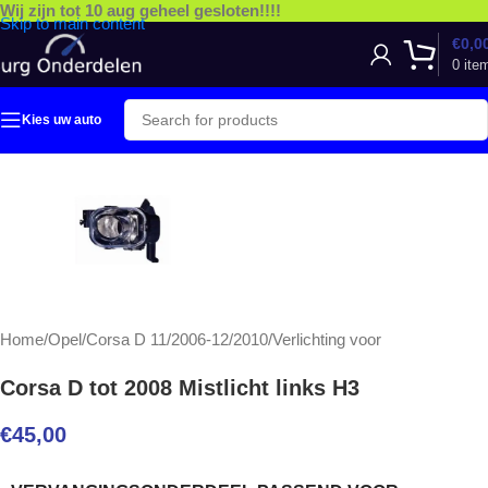
Wij zijn tot 10 aug geheel gesloten!!!!
Skip to main content
€
0,0
0
ite
Kies uw auto
Home
/
Opel
/
Corsa D 11/2006-12/2010
/
Verlichting voor
Corsa D tot 2008 Mistlicht links H3
€
45,00