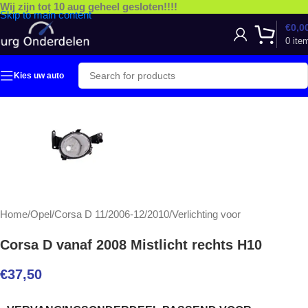
Wij zijn tot 10 aug geheel gesloten!!!!
Skip to main content
€
0,0
0
ite
Kies uw auto
Home
/
Opel
/
Corsa D 11/2006-12/2010
/
Verlichting voor
Corsa D vanaf 2008 Mistlicht rechts H10
€
37,50