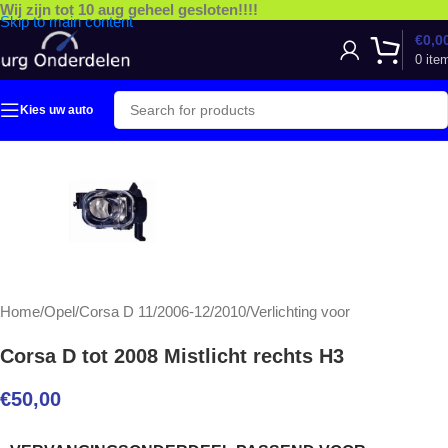
Wij zijn tot 10 aug geheel gesloten!!!!
Skip to main content
€
0,0
0
ite
Kies uw auto
Home
/
Opel
/
Corsa D 11/2006-12/2010
/
Verlichting voor
Corsa D tot 2008 Mistlicht rechts H3
€
50,00