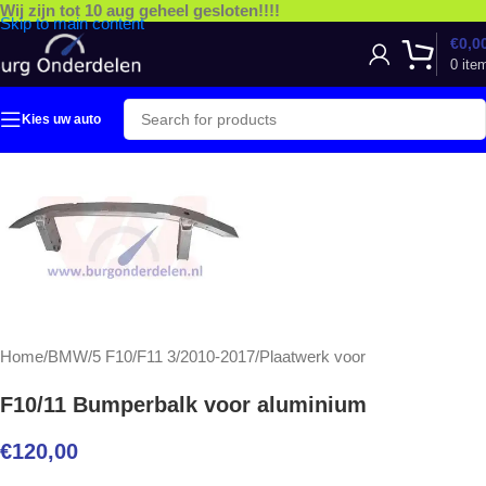
Wij zijn tot 10 aug geheel gesloten!!!!
Skip to main content
€
0,0
0
ite
Kies uw auto
Home
/
BMW
/
5 F10/F11 3/2010-2017
/
Plaatwerk voor
F10/11 Bumperbalk voor aluminium
€
120,00