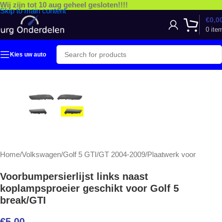
Wij zijn tot 10 aug geheel gesloten!!!!
Skip to main content
€
0,0
0
ite
Kies uw auto
Home
/
Volkswagen
/
Golf 5 GTI/GT 2004-2009
/
Plaatwerk voor
Voorbumpersierlijst links naast
koplampsproeier geschikt voor Golf 5
break/GTI
€
5,00