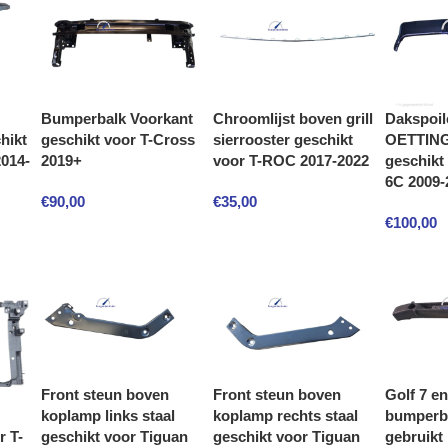
Bumperbalk Voorkant
Chroomlijst boven grill
Dakspoil
geschikt voor T-Cross
sierrooster geschikt
OETTING
hikt
2019+
voor T-ROC 2017-2022
geschikt
2014-
6C 2009-
€
90,00
€
35,00
€
100,00
Front steun boven
Front steun boven
Golf 7 e
koplamp links staal
koplamp rechts staal
bumperba
r T-
geschikt voor Tiguan
geschikt voor Tiguan
gebruikt