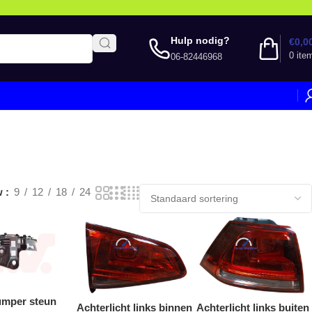
Hulp nodig?
€
0,0
0
ite
06-82446968
w
9
12
18
24
umper steun
Achterlicht links binnen
Achterlicht links buiten