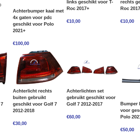
links geschikt voor T-
rechts ge
c
Roc 2017+
Roc 201
Achterbumper kaal met
4x gaten voor pdc
€
10,00
€
10,00
geschikt voor Polo
2021+
€
100,00
Achterlichten set
Achterlicht rechts
gebruikt geschikt voor
buiten gebruikt
Bumper 
 7
Golf 7 2012-2017
geschikt voor Golf 7
voor ges
2012-2018
€
60,00
Polo 202
€
30,00
€
50,00