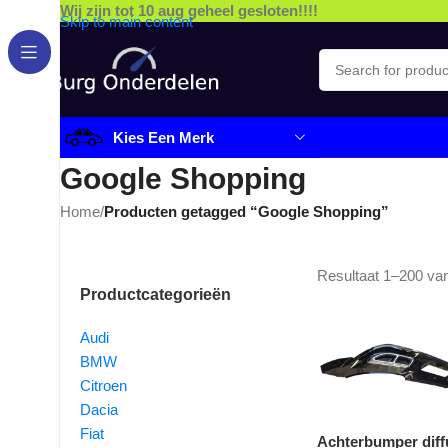
Wij zijn tot 10 aug geheel gesloten!!!!
Skip to main content
Kies Een Merk
Google Shopping
Home
/
Producten getagged “Google Shopping”
Resultaat 1–200 van
Productcategorieën
Audi
BMW
Citroen
Dacia
Fiat
Achterbumper diff