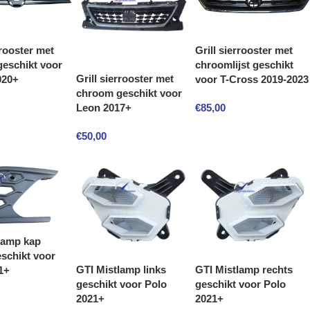
rrooster met
Grill sierrooster met
eschikt voor
chroomlijst geschikt
Grill sierrooster met
020+
voor T-Cross 2019-2023
chroom geschikt voor
€
85,00
Leon 2017+
€
50,00
lamp kap
eschikt voor
GTI Mistlamp links
GTI Mistlamp rechts
1+
geschikt voor Polo
geschikt voor Polo
2021+
2021+