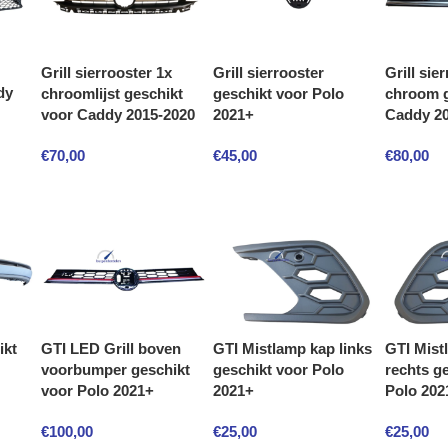
Grill sierrooster
Grill sie
Grill sierrooster 1x
dy
geschikt voor Polo
chroom g
chroomlijst geschikt
2021+
Caddy 2
voor Caddy 2015-2020
€
45,00
€
80,00
€
70,00
ikt
GTI LED Grill boven
GTI Mistlamp kap links
GTI Mist
voorbumper geschikt
geschikt voor Polo
rechts g
voor Polo 2021+
2021+
Polo 202
€
100,00
€
25,00
€
25,00