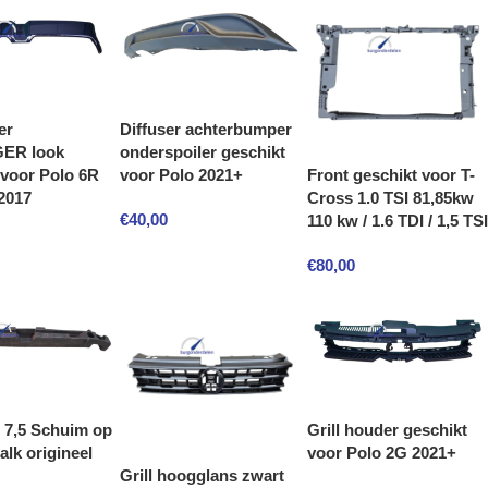
er
Diffuser achterbumper
ER look
onderspoiler geschikt
Front geschikt voor T-
 voor Polo 6R
voor Polo 2021+
Cross 1.0 TSI 81,85kw
2017
€
40,00
110 kw / 1.6 TDI / 1,5 TSI
€
80,00
n 7,5 Schuim op
Grill houder geschikt
lk origineel
voor Polo 2G 2021+
Grill hoogglans zwart