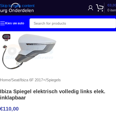
€
0,0
Skip to main content
0
ite
Kies uw auto
Home
/
Seat
/
Ibiza 6F 2017+
/
Spiegels
Ibiza Spiegel elektrisch volledig links elek.
inklapbaar
€
110,00