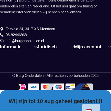
Welkom bij Burg Onderdelen. Burg Onderdelen is dé auto-
onderdelen site van Nederland. Of het nou gaat om tuning of
schadeherstel onderdelen wij hebben het allemaal!
Tasveld 24, 3417 XS Montfoort
06-82446968
info@burgonderdelen.nl
Informatie
Juridisch
Mijn account
© Burg Onderdelen - Alle rechten voorbehouden 2025
Wij zijn tot 10 aug geheel gesloten!!!!
EN
NL