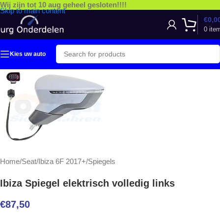
Wij zijn tot 10 aug geheel gesloten!!!!
Skip to main content
€
0,0
0
ite
Kies uw auto
Home
/
Seat
/
Ibiza 6F 2017+
/
Spiegels
Ibiza Spiegel elektrisch volledig links
€
87,50