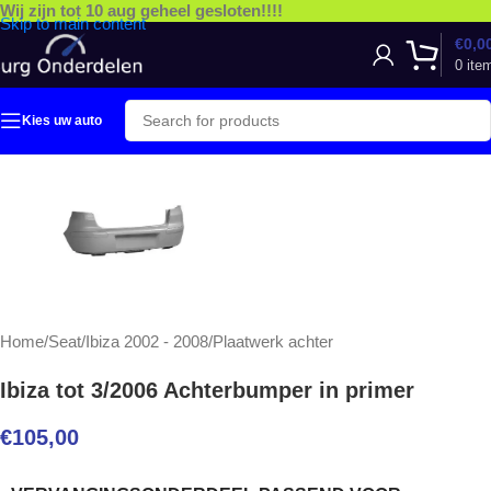
Wij zijn tot 10 aug geheel gesloten!!!!
Skip to main content
€
0,0
0
ite
Kies uw auto
Home
/
Seat
/
Ibiza 2002 - 2008
/
Plaatwerk achter
Ibiza tot 3/2006 Achterbumper in primer
€
105,00