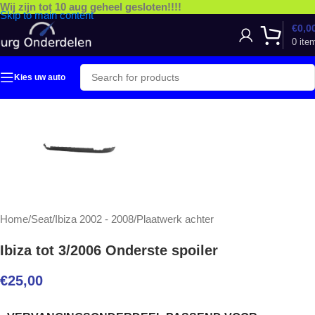
Wij zijn tot 10 aug geheel gesloten!!!!
Skip to main content
€
0,0
0
ite
Kies uw auto
Home
/
Seat
/
Ibiza 2002 - 2008
/
Plaatwerk achter
Ibiza tot 3/2006 Onderste spoiler
€
25,00